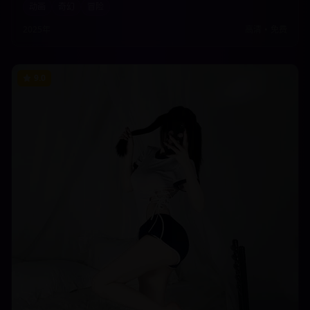
动画
奇幻
冒险
观看。
2025年
高清
•
免费
9.0