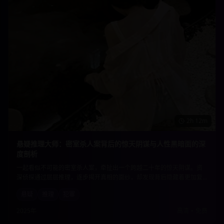
2h 12m
悬疑推理大师：密室杀人案背后的惊天阴谋与人性黑暗面的深
度剖析
一起看似不可能的密室杀人案，牵扯出一个跨越二十年的惊天阴谋。资
深侦探通过层层推理，逐步揭开真相的面纱，却发现背后隐藏着更加复
杂的人性黑暗。每一个线索都指向意想不到的结局，让观众直到最后一
悬疑
推理
犯罪
刻都无法猜透真相。
2025年
高清
•
免费