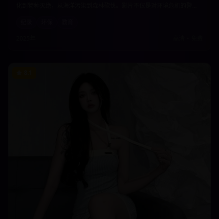
化到物种灭绝，从海洋污染到森林砍伐。影片不仅是对环境危机的警
示，更是对人类与自然关系的深度思考，呼吁每个人都为保护地球家园
纪录
环保
教育
贡献力量。
2025年
高清
•
免费
8.1