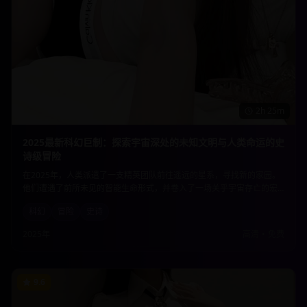
2h 25m
2025最新科幻巨制：探索宇宙深处的未知文明与人类命运的史
诗级冒险
在2025年，人类派遣了一支精英团队前往遥远的星系，寻找新的家园。
他们遭遇了前所未见的智能生命形式，并卷入了一场关乎宇宙存亡的宏
大冲突。这部影片不仅有震撼的视觉效果，更深入探讨了科技伦理与人
科幻
冒险
史诗
性光辉的边界。
2025年
高清
•
免费
9.6