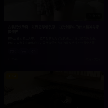
2h 8m
古装武侠传奇：江湖恩怨情仇录，刀光剑影中的侠义精神与家
国情怀
在风云变幻的江湖中，一位年轻侠客为了复仇踏上了漫长的修炼之路。
他在刀光剑影中历练成长，最终领悟到真正的侠义精神不仅是个人恩
怨，更是对家国天下的责任担当。精彩的武打场面与深刻的人物刻画完
武侠
古装
动作
美结合。
2025年
高清
•
免费
8.4