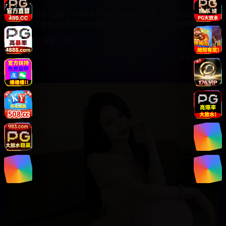
刺激
一名顶级特工接受了一项几乎不可能完成的绝密任务，必须潜入戒备森
严的敌方基地。在生死一线的危险环境中，他凭借过人的智慧和精湛的
技能，与时间赛跑，完成这项关乎国家安全的重要任务。
动作
冒险
特工
2025年
高清
•
免费
8.1