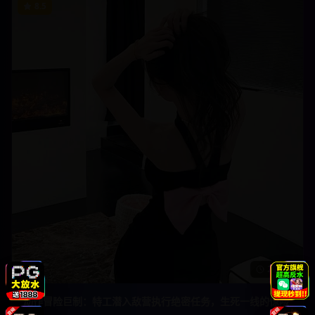
8.5
2h 5m
动作冒险巨制：特工潜入敌营执行绝密任务，生死一线的惊险