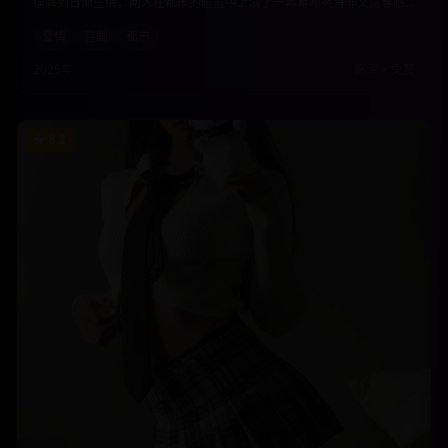
误解到日渐生情，两人在都市的喧嚣中上演了一幕幕啼笑皆非又温馨感
人的爱情故事。本片以轻松幽默的方式展现了现代都市人的情感困境与
爱情
喜剧
都市
成长。
2025年
高清
•
免费
8.2