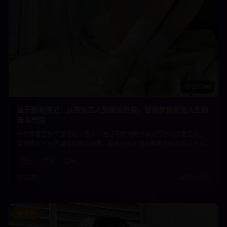
2h 2m
音乐励志传记：从街头艺人到国际巨星，音乐梦想照亮人生的
奋斗历程
一个怀着音乐梦想的街头艺人，通过不懈的努力和对音乐的执着追求，
最终成为了享誉国际的音乐巨星。影片记录了他从默默无闻到光芒万丈
的奋斗历程，展现了音乐的力量如何改变一个人的命运，激励着每一个
励志
传记
音乐
追梦人。
2025年
高清
•
免费
9.8