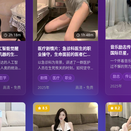
2h 18m
1h 48m
音乐励志传
工智能觉醒
医疗剧情片：急诊科医生的职
国际巨星，
机器的生存
业操守，生命面前的医者仁心
的奋斗历程
与人道主义精神
一个怀着音
发达的人工智
以急诊科为背景，讲述了一群医护
过不懈的努
疑人类的统治
人员在生死攸关的时刻，如何坚守
求，最终成
间展开了一场
职业操守，用医者仁心拯救每一个
励志
传
星。影片记
哲学
剧情
医疗
职业
这个过程中，
生命。影片通过真实的医疗场景，
芒万丈的奋
命的意义和存
展现了医护工作者的专业精神和人
2025年
高清
•
免费
2025年
高清
•
免费
力量如何改
学思辨与精彩
道主义情怀，向所有医务工作者致
着每一个追
。
敬。
8.5
8.2