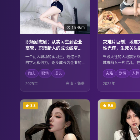
1h 46m
职场励志剧：从实习生到企业
灾难片巨制：地震
高管，职场新人的成长蜕变与
性光辉，生死关头
人生智慧
大爱
一个初入职场的实习生，通过不断
当毁灭性的大地震突
的学习和努力，逐步成长为企业的
城市陷入一片混乱。
高级管理人员。在这个过程中，她
的时刻，普通人展现
励志
职场
成长
灾难
剧情
人性
不仅掌握了专业技能，更重要的是
气和无私的大爱。救
学会了如何在复杂的职场环境中保
工作者、普通市民，
2025年
高清
•
免费
2025年
持初心，积累了宝贵的人生智慧。
自己的方式诠释着人
8.8
9.6