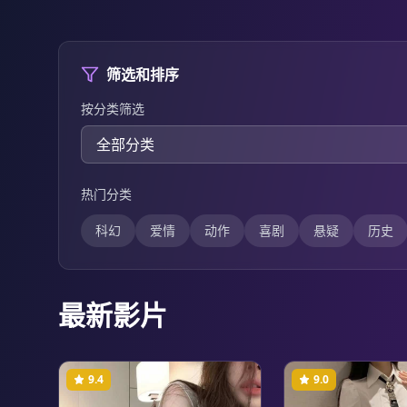
筛选和排序
按分类筛选
热门分类
科幻
爱情
动作
喜剧
悬疑
历史
最新影片
9.4
9.0