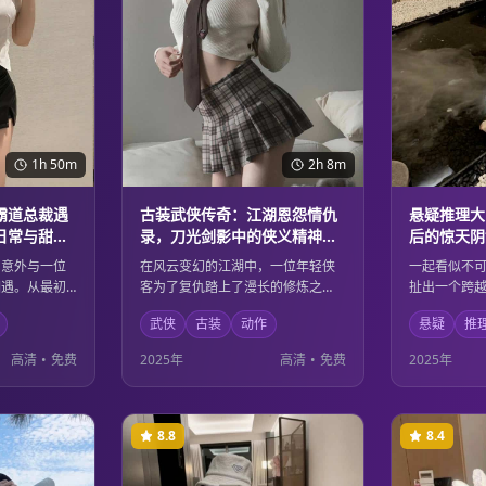
1h 50m
2h 8m
霸道总裁遇
古装武侠传奇：江湖恩怨情仇
悬疑推理大
日常与甜蜜
录，刀光剑影中的侠义精神与
后的惊天阴
家国情怀
深度剖析
，意外与一位
在风云变幻的江湖中，一位年轻侠
一起看似不
相遇。从最初
客为了复仇踏上了漫长的修炼之
扯出一个跨
两人在都市的
路。他在刀光剑影中历练成长，最
资深侦探通
武侠
古装
动作
悬疑
推
啼笑皆非又温
终领悟到真正的侠义精神不仅是个
真相的面纱
本片以轻松幽
人恩怨，更是对家国天下的责任担
加复杂的人
高清
•
免费
2025年
高清
•
免费
2025年
都市人的情感
当。精彩的武打场面与深刻的人物
指向意想不
刻画完美结合。
最后一刻都
8.8
8.4