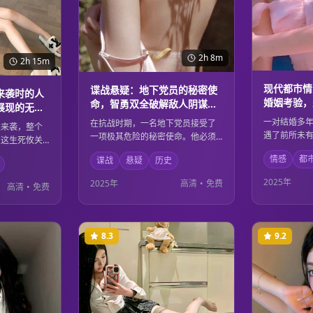
2h 8m
2h 15m
现代都市情
谍战悬疑：地下党员的秘密使
来袭时的人
婚姻考验，
命，智勇双全破解敌人阴谋的
展现的无私
视与修复
传奇故事
一对结婚多
在抗战时期，一名地下党员接受了
然来袭，整个
遇了前所未
一项极其危险的秘密使命。他必须
在这生死攸关
力、家庭责
潜伏在敌人内部，收集重要情报，
出了非凡的勇
情感
都
谍战
悬疑
历史
他们的婚姻
同时还要保护自己的身份不被发
援人员、医护
入的情感交
现。凭借过人的智慧和坚定的信
每个人都在用
2025年
2025年
高清
•
免费
高清
•
免费
终找到了重
念，他成功破解了敌人的阴谋，为
性的光辉。
法。
抗战胜利做出了重要贡献。
8.3
9.2