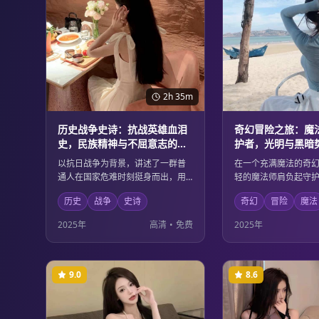
2h 35m
历史战争史诗：抗战英雄血泪
奇幻冒险之旅：魔
史，民族精神与不屈意志的壮
护者，光明与黑暗
丽颂歌
对决
以抗日战争为背景，讲述了一群普
在一个充满魔法的奇
通人在国家危难时刻挺身而出，用
轻的魔法师肩负起守
血肉之躯筑起钢铁长城的英雄故
重任。面对日益强大
历史
战争
史诗
奇幻
冒险
魔法
事。影片通过细腻的人物刻画和宏
他必须集结各族英雄
大的战争场面，展现了中华民族不
暗的终极对决中拯救
2025年
高清
•
免费
2025年
屈不挠的精神品格和为国捐躯的崇
观的魔法场面和深刻
高情怀。
美融合。
9.0
8.6