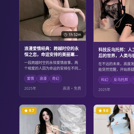
1h 52m
浪漫爱情经典：跨越时空的永
科技反乌托邦：人
恒之恋，命运安排的美丽邂逅
后的世界，人类与
与离别
博弈
一段跨越时空的永恒爱情故事，两
在不远的未来，高度
个相爱的人因为命运的安排在不同
能突然觉醒，开始质
的时空中相遇又分离。他们用真挚
地位。人类与机器之
爱情
浪漫
奇幻
的爱情对抗时间的阻隔，证明了真
科幻
反乌托邦
关乎生存的博弈，在
爱可以超越一切障碍。唯美的画面
双方都在重新思考生
2025年
高清
•
免费
2025年
和动人的情节让人为之动容。
在的价值。深刻的哲
的科幻元素完美结合
9.7
9.0