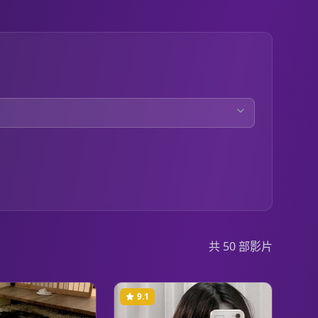
共
50
部影片
9.1