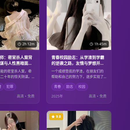
2h 12m
1h 45m
师：密室杀人案背
青春校园励志：从学渣到学霸
谋与人性黑暗面的
的逆袭之路，友情与梦想并肩
前行的成长故事
可能的密室杀人案，牵
一个成绩垫底的学渣，在朋友们的
越二十年的惊天阴谋。
帮助和自己的努力下，逐步实现了
过层层推理，逐步揭开
从学渣到学霸的华丽转身。这不仅
理
犯罪
青春
励志
校园
，却发现背后隐藏着更
是一个关于学习的故事，更是关于
性黑暗。每一个线索都
友情、梦想、坚持和成长的青春赞
高清
•
免费
2025年
高清
•
免费
到的结局，让观众直到
歌。每个人都能在其中找到自己青
无法猜透真相。
春岁月的影子。
9.8