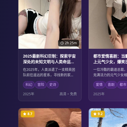
2h 25m
2025最新科幻巨制：探索宇宙
都市爱情喜剧：当
深处的未知文明与人类命运的
上元气少女，爆笑
史诗级冒险
邂逅的浪漫故事
在2025年，人类派遣了一支精英团
一位冷酷的霸道总裁
队前往遥远的星系，寻找新的家
充满活力的元气少女
园。他们遭遇了前所未见的智能生
的误解到日渐生情，
科幻
冒险
史诗
爱情
喜剧
都市
命形式，并卷入了一场关乎宇宙存
喧嚣中上演了一幕幕
亡的宏大冲突。这部影片不仅有震
馨感人的爱情故事。
2025年
高清
•
免费
2025年
撼的视觉效果，更深入探讨了科技
默的方式展现了现代
伦理与人性光辉的边界。
困境与成长。
8.7
9.2