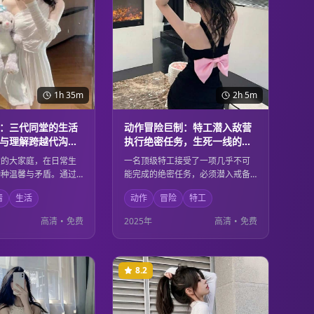
1h 35m
2h 5m
：三代同堂的生活
动作冒险巨制：特工潜入敌营
与理解跨越代沟的
执行绝密任务，生死一线的惊
险刺激
堂的大家庭，在日常生
一名顶级特工接受了一项几乎不可
种种温馨与矛盾。通过
能完成的绝密任务，必须潜入戒备
的视角，展现了家庭成
森严的敌方基地。在生死一线的危
情
生活
动作
冒险
特工
厚亲情，以及如何在理
险环境中，他凭借过人的智慧和精
化解代沟，共同面对生
湛的技能，与时间赛跑，完成这项
高清
•
免费
2025年
高清
•
免费
真实而感人的家庭故
关乎国家安全的重要任务。
8.2