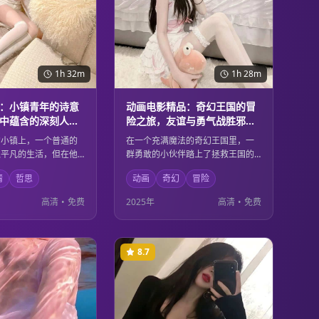
1h 32m
1h 28m
：小镇青年的诗意
动画电影精品：奇幻王国的冒
中蕴含的深刻人生
险之旅，友谊与勇气战胜邪恶
的童话故事
的小镇上，一个普通的
在一个充满魔法的奇幻王国里，一
似平凡的生活，但在他
群勇敢的小伙伴踏上了拯救王国的
里却充满了诗意和哲
冒险之旅。他们用友谊的力量和无
情
哲思
动画
奇幻
冒险
腻的镜头语言和深刻的
畏的勇气，战胜了邪恶势力，保护
展现了平凡生活中蕴含
了美好的家园。精美的动画制作和
高清
•
免费
2025年
高清
•
免费
感悟，让观众重新思考
温暖的故事内核，适合所有年龄段
。
的观众观看。
8.7