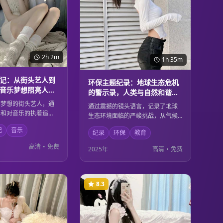
2h 2m
1h 35m
记：从街头艺人到
环保主题纪录：地球生态危机
音乐梦想照亮人生
的警示录，人类与自然和谐共
生的思考
乐梦想的街头艺人，通
通过震撼的镜头语言，记录了地球
力和对音乐的执着追
生态环境面临的严峻挑战，从气候
为了享誉国际的音乐巨
变化到物种灭绝，从海洋污染到森
记
音乐
录了他从默默无闻到光
纪录
环保
教育
林砍伐。影片不仅是对环境危机的
斗历程，展现了音乐的
警示，更是对人类与自然关系的深
高清
•
免费
2025年
高清
•
免费
变一个人的命运，激励
度思考，呼吁每个人都为保护地球
梦人。
家园贡献力量。
8.3