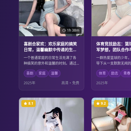
1h 38m
喜剧合家欢：欢乐家庭的搞笑
体育竞技励志：篮
日常，温馨幽默中传递的生活
军梦想，团队合作
哲理
的完美诠释
一个普通家庭的日常生活充满了各
一群热爱篮球的少年
种搞笑的意外和温馨的时刻。通过
导下从一支默默无闻
轻松幽默的故事情节，传递出深刻
冠军队伍。他们在训
喜剧
家庭
温馨
体育
励志
青春
的生活哲理，让观众在欢声笑语中
会了团队合作的重要
感受到家庭的温暖和生活的美好。
中实现了个人的成长
2025年
高清
•
免费
2025年
适合全家人一起观看的温馨喜剧。
四射的篮球场面与感
故事完美结合。
8.1
9.2