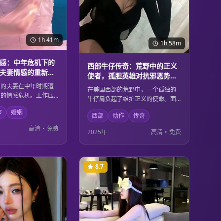
1h 41m
1h 58m
感：中年危机下的
西部牛仔传奇：荒野中的正义
夫妻情感的重新审
使者，孤胆英雄对抗邪恶势力
的经典故事
年的夫妻在中年时期遭
在美国西部的荒野中，一个孤独的
有的情感危机。工作压
牛仔肩负起了维护正义的使命。面
任、个人理想的冲突让
对强大的邪恶势力，他凭借精湛的
市
婚姻
面临严峻考验。通过深
西部
动作
传奇
枪法和坚定的信念，保护着无辜的
流和相互理解，他们最
民众。这是一个关于勇气、正义和
高清
•
免费
2025年
高清
•
免费
新点燃爱情火花的方
牺牲的经典西部传奇故事。
8.7