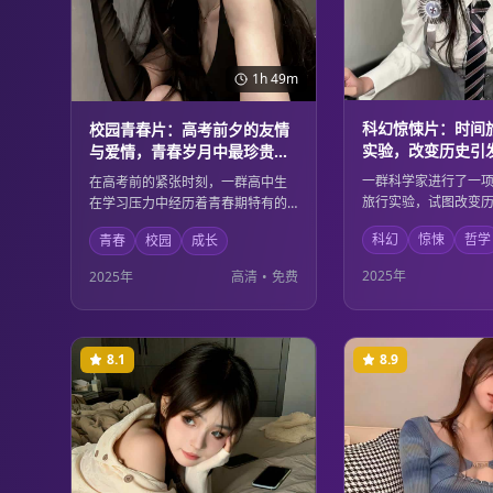
1h 49m
科幻惊悚片：时间
校园青春片：高考前夕的友情
实验，改变历史引
与爱情，青春岁月中最珍贵的
应与道德思辨
回忆与成长
一群科学家进行了一
在高考前的紧张时刻，一群高中生
旅行实验，试图改变
在学习压力中经历着青春期特有的
重要事件。然而，他
友情与爱情。他们在这个人生的重
科幻
惊悚
哲学
青春
校园
成长
了意想不到的蝴蝶效
要节点上，学会了珍惜友谊、理解
的历史轨迹都发生了
爱情，也在成长中明白了什么是真
2025年
2025年
高清
•
免费
样的后果，他们必须
正重要的东西。青春的美好与忧伤
的边界和道德责任。
在这里得到了完美的诠释。
8.1
8.9