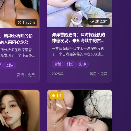
2h 22m
1h 56m
海洋冒险史诗：深海探险队的
：精神分析师的诊
神秘发现，未知海域中的古老
索人类内心深处的
文明与现代科技
一支深海探险队在太平洋深处发现
精神分析师在治疗患者
了一个古老而神秘的海底文明遗
逐渐发现了一个涉及多
迹。这个发现不仅改写了人类历
谋。每个患者的症状背
冒险
科幻
史诗
史，也引发了关于古代文明与现代
疑
剧情
不为人知的秘密，而这
科技关系的思考。在探索的过程
指向了一个令人震惊的
2025年
高清
•
免费
高清
•
免费
中，队员们面临着来自深海的未知
的复杂和内心的黑暗在
危险和道德选择。
深刻的探讨。
8.4