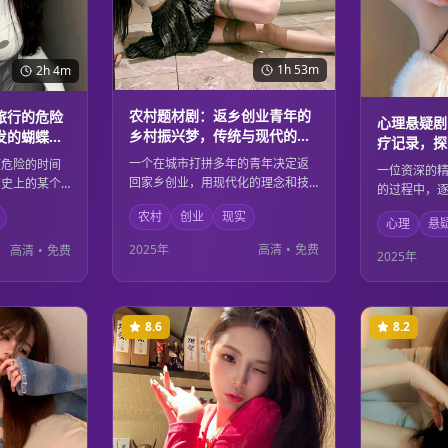
1h 53m
2h 4m
农村题材剧：返乡创业青年的
旅行的危险
心理悬疑剧
乡村振兴梦，传统与现代的完
发的蝴蝶效
疗记录，探
美融合
黑暗秘密
一个在城市打拼多年的青年决定返
项危险的时间
一位资深的
回家乡创业，用现代化的理念和技
历史上的某个
的过程中，
术改造传统农业。在这个过程中，
们的行为引发
人的心理阴
农村
创业
现实
他不仅实现了自己的创业梦想，也
应，整个世界
心理
悬
后都隐藏着
为家乡的乡村振兴做出了重要贡
改变。面对这
些秘密最终
2025年
高清
•
免费
高清
•
免费
2025年
献。传统文化与现代科技在这里得
思考科学探索
真相。人性
到了完美的融合。
这里得到了
8.6
8.2