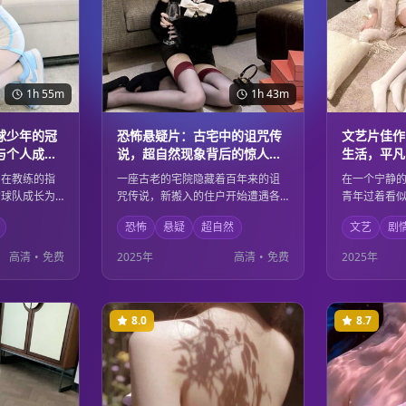
1h 55m
1h 43m
球少年的冠
恐怖悬疑片：古宅中的诅咒传
文艺片佳作
与个人成长
说，超自然现象背后的惊人秘
生活，平凡
密
感悟
，在教练的指
一座古老的宅院隐藏着百年来的诅
在一个宁静
的球队成长为
咒传说，新搬入的住户开始遭遇各
青年过着看
练和比赛中学
种超自然现象。随着调查的深入，
的内心世界
恐怖
悬疑
超自然
文艺
剧
性，也在挫折
一个被掩埋多年的惊人秘密逐渐浮
思。通过细
和蜕变。激情
出水面。恐怖的氛围营造与悬疑的
内心独白，
高清
•
免费
2025年
高清
•
免费
2025年
人至深的成长
剧情发展让观众从头到尾都紧张不
的深刻人生
已。
生活的意义
8.0
8.7