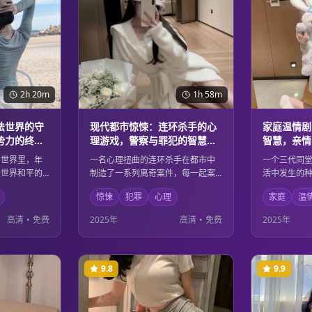
2h 20m
1h 58m
法世界的守
现代都市惊悚：连环杀手的心
家庭温情剧
势力的终极
理游戏，警察与罪犯的智慧较
智慧，亲情
量
感人故事
幻世界里，年
一名心理扭曲的连环杀手在都市中
一个三代同
护世界和平的
制造了一系列离奇案件，每一起案
活中发生的
的黑暗势力，
件都像是精心设计的心理游戏。资
不同年龄层
惊悚
犯罪
心理
家庭
温
，在光明与黑
深刑警必须深入罪犯的内心世界，
员之间的深
整个世界。壮
在这场智慧与邪恶的较量中，揭开
解与包容中
高清
•
免费
2025年
高清
•
免费
2025年
的善恶主题完
隐藏在案件背后的惊人真相。
活的挑战。
事。
9.8
9.9