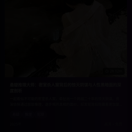
2h 12m
悬疑推理大师：密室杀人案背后的惊天阴谋与人性黑暗面的深
度剖析
一起看似不可能的密室杀人案，牵扯出一个跨越二十年的惊天阴谋。资
深侦探通过层层推理，逐步揭开真相的面纱，却发现背后隐藏着更加复
杂的人性黑暗。每一个线索都指向意想不到的结局，让观众直到最后一
悬疑
推理
犯罪
刻都无法猜透真相。
2025年
高清
•
免费