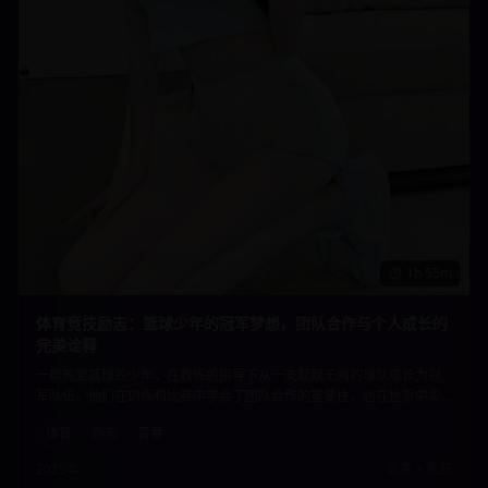
1h 55m
体育竞技励志：篮球少年的冠军梦想，团队合作与个人成长的
完美诠释
一群热爱篮球的少年，在教练的指导下从一支默默无闻的球队成长为冠
军队伍。他们在训练和比赛中学会了团队合作的重要性，也在挫折中实
现了个人的成长和蜕变。激情四射的篮球场面与感人至深的成长故事完
体育
励志
青春
美结合。
2025年
高清
•
免费