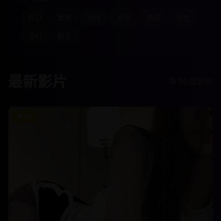
科幻
爱情
动作
喜剧
悬疑
历史
奇幻
励志
最新影片
共
50
部影片
9.5