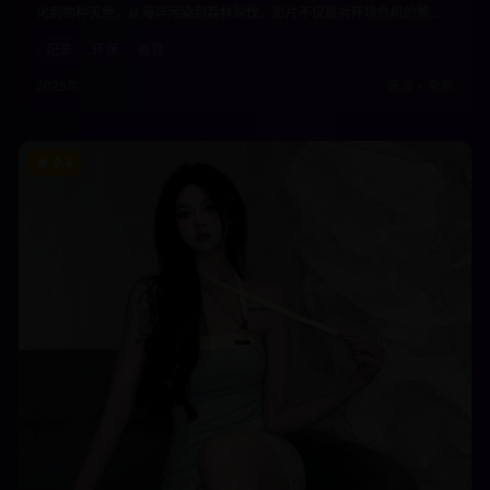
化到物种灭绝，从海洋污染到森林砍伐。影片不仅是对环境危机的警
示，更是对人类与自然关系的深度思考，呼吁每个人都为保护地球家园
纪录
环保
教育
贡献力量。
2025年
高清
•
免费
9.4