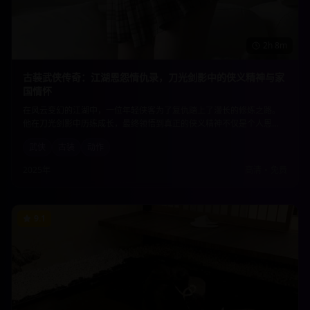
2h 8m
古装武侠传奇：江湖恩怨情仇录，刀光剑影中的侠义精神与家
国情怀
在风云变幻的江湖中，一位年轻侠客为了复仇踏上了漫长的修炼之路。
他在刀光剑影中历练成长，最终领悟到真正的侠义精神不仅是个人恩
怨，更是对家国天下的责任担当。精彩的武打场面与深刻的人物刻画完
武侠
古装
动作
美结合。
2025年
高清
•
免费
9.1