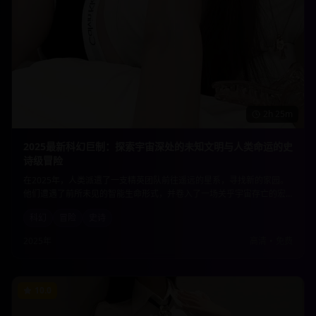
2h 25m
2025最新科幻巨制：探索宇宙深处的未知文明与人类命运的史
诗级冒险
在2025年，人类派遣了一支精英团队前往遥远的星系，寻找新的家园。
他们遭遇了前所未见的智能生命形式，并卷入了一场关乎宇宙存亡的宏
大冲突。这部影片不仅有震撼的视觉效果，更深入探讨了科技伦理与人
科幻
冒险
史诗
性光辉的边界。
2025年
高清
•
免费
10.0