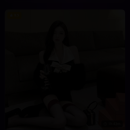
9.5
1h 43m