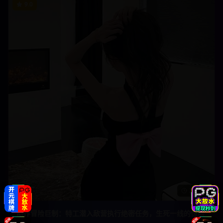
9.0
2h 5m
动作冒险巨制：特工潜入敌营执行绝密任务，生死一线的惊险