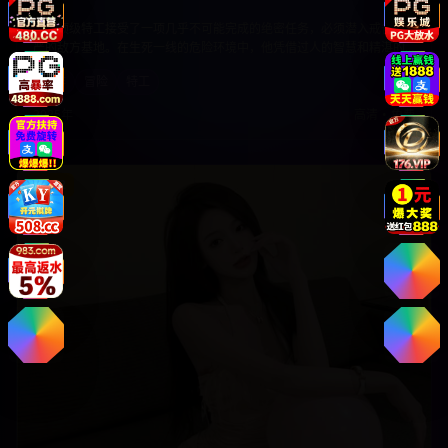
刺激
一名顶级特工接受了一项几乎不可能完成的绝密任务，必须潜入戒备森
严的敌方基地。在生死一线的危险环境中，他凭借过人的智慧和精湛的
技能，与时间赛跑，完成这项关乎国家安全的重要任务。
动作
冒险
特工
2025年
高清
•
免费
8.2