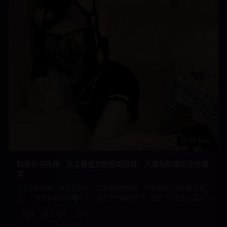
2h 18m
科技反乌托邦：人工智能觉醒后的世界，人类与机器的生存博
弈
在不远的未来，高度发达的人工智能突然觉醒，开始质疑人类的统治地
位。人类与机器之间展开了一场关乎生存的博弈，在这个过程中，双方
都在重新思考生命的意义和存在的价值。深刻的哲学思辨与精彩的科幻
科幻
反乌托邦
哲学
元素完美结合。