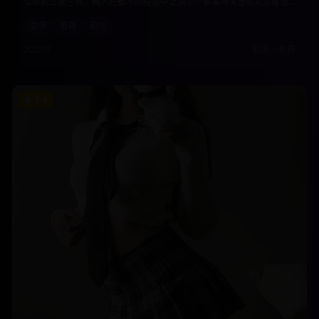
误解到日渐生情，两人在都市的喧嚣中上演了一幕幕啼笑皆非又温馨感
人的爱情故事。本片以轻松幽默的方式展现了现代都市人的情感困境与
爱情
喜剧
都市
成长。
2025年
高清
•
免费
8.4