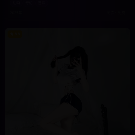
动画
奇幻
冒险
观看。
2025年
高清
•
免费
8.8