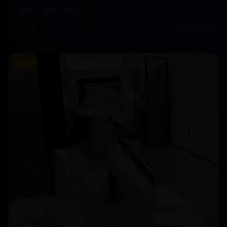
终极对决中拯救整个世界。壮观的魔法场面和深刻的善恶主题完美融
奇幻
冒险
魔法
合。
2025年
高清
•
免费
9.9