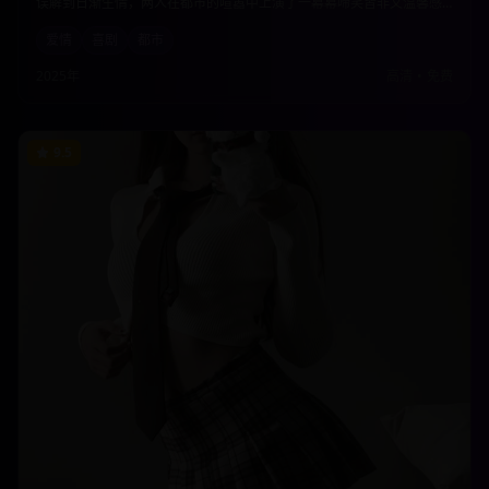
误解到日渐生情，两人在都市的喧嚣中上演了一幕幕啼笑皆非又温馨感
人的爱情故事。本片以轻松幽默的方式展现了现代都市人的情感困境与
爱情
喜剧
都市
成长。
2025年
高清
•
免费
9.5