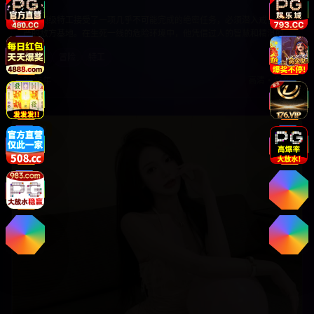
刺激
一名顶级特工接受了一项几乎不可能完成的绝密任务，必须潜入戒备森
严的敌方基地。在生死一线的危险环境中，他凭借过人的智慧和精湛的
技能，与时间赛跑，完成这项关乎国家安全的重要任务。
动作
冒险
特工
2025年
高清
•
免费
9.4