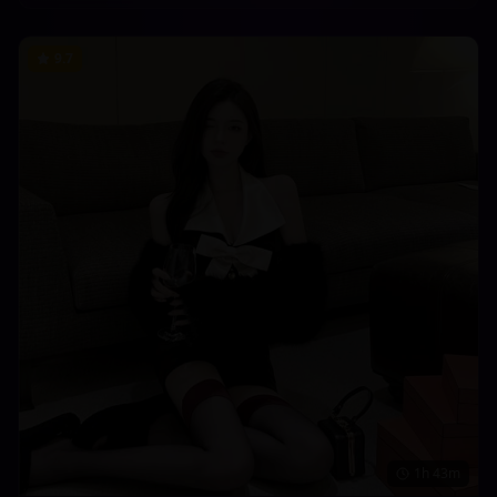
9.7
1h 43m