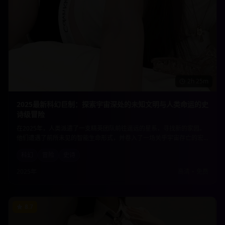
2h 25m
2025最新科幻巨制：探索宇宙深处的未知文明与人类命运的史
诗级冒险
在2025年，人类派遣了一支精英团队前往遥远的星系，寻找新的家园。
他们遭遇了前所未见的智能生命形式，并卷入了一场关乎宇宙存亡的宏
大冲突。这部影片不仅有震撼的视觉效果，更深入探讨了科技伦理与人
科幻
冒险
史诗
性光辉的边界。
2025年
高清
•
免费
8.7