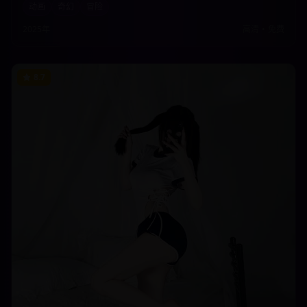
动画
奇幻
冒险
观看。
2025年
高清
•
免费
8.7