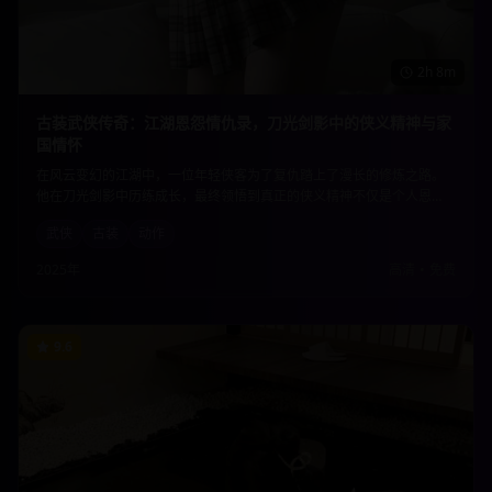
2h 8m
古装武侠传奇：江湖恩怨情仇录，刀光剑影中的侠义精神与家
国情怀
在风云变幻的江湖中，一位年轻侠客为了复仇踏上了漫长的修炼之路。
他在刀光剑影中历练成长，最终领悟到真正的侠义精神不仅是个人恩
怨，更是对家国天下的责任担当。精彩的武打场面与深刻的人物刻画完
武侠
古装
动作
美结合。
2025年
高清
•
免费
9.6