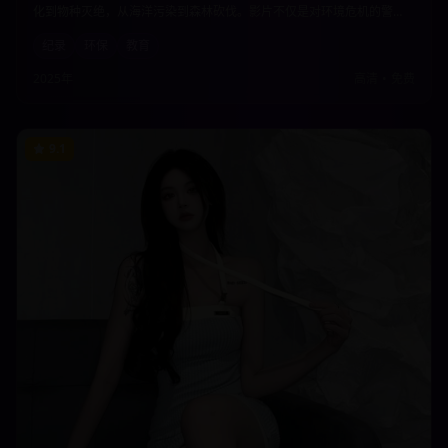
化到物种灭绝，从海洋污染到森林砍伐。影片不仅是对环境危机的警
示，更是对人类与自然关系的深度思考，呼吁每个人都为保护地球家园
纪录
环保
教育
贡献力量。
2025年
高清
•
免费
9.1