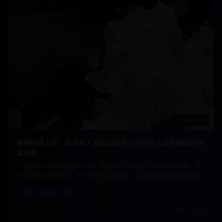
2h 12m
悬疑推理大师：密室杀人案背后的惊天阴谋与人性黑暗面的深
度剖析
一起看似不可能的密室杀人案，牵扯出一个跨越二十年的惊天阴谋。资
深侦探通过层层推理，逐步揭开真相的面纱，却发现背后隐藏着更加复
杂的人性黑暗。每一个线索都指向意想不到的结局，让观众直到最后一
悬疑
推理
犯罪
刻都无法猜透真相。
2025年
高清
•
免费