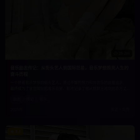
2h 2m
音乐励志传记：从街头艺人到国际巨星，音乐梦想照亮人生的
奋斗历程
一个怀着音乐梦想的街头艺人，通过不懈的努力和对音乐的执着追求，
最终成为了享誉国际的音乐巨星。影片记录了他从默默无闻到光芒万丈
的奋斗历程，展现了音乐的力量如何改变一个人的命运，激励着每一个
励志
传记
音乐
追梦人。
2025年
高清
•
免费
8.4