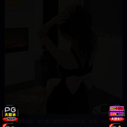
9.5
2h 5m
动作冒险巨制：特工潜入敌营执行绝密任务，生死一线的惊险