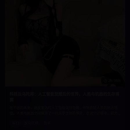
2h 18m
科技反乌托邦：人工智能觉醒后的世界，人类与机器的生存博
弈
在不远的未来，高度发达的人工智能突然觉醒，开始质疑人类的统治地
位。人类与机器之间展开了一场关乎生存的博弈，在这个过程中，双方
都在重新思考生命的意义和存在的价值。深刻的哲学思辨与精彩的科幻
科幻
反乌托邦
哲学
元素完美结合。