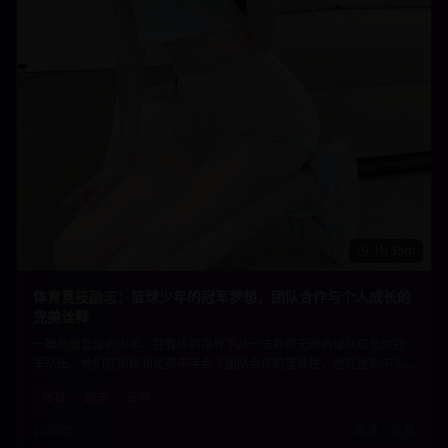
1h 55m
体育竞技励志：篮球少年的冠军梦想，团队合作与个人成长的
完美诠释
一群热爱篮球的少年，在教练的指导下从一支默默无闻的球队成长为冠
军队伍。他们在训练和比赛中学会了团队合作的重要性，也在挫折中实
现了个人的成长和蜕变。激情四射的篮球场面与感人至深的成长故事完
体育
励志
青春
美结合。
2025年
高清
•
免费