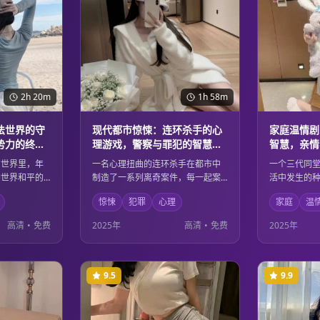
2h 20m
1h 58m
法世界的守
现代都市惊悚：连环杀手的心
家庭温情剧
势力的终极
理游戏，警察与罪犯的智慧较
智慧，亲情
量
感人故事
幻世界里，年
一名心理扭曲的连环杀手在都市中
一个三代同
护世界和平的
制造了一系列离奇案件，每一起案
活中发生的
的黑暗势力，
件都像是精心设计的心理游戏。资
不同年龄层
惊悚
犯罪
心理
家庭
温
，在光明与黑
深刑警必须深入罪犯的内心世界，
员之间的深
整个世界。壮
在这场智慧与邪恶的较量中，揭开
解与包容中
高清
•
免费
2025年
高清
•
免费
2025年
的善恶主题完
隐藏在案件背后的惊人真相。
活的挑战。
事。
9.5
9.9