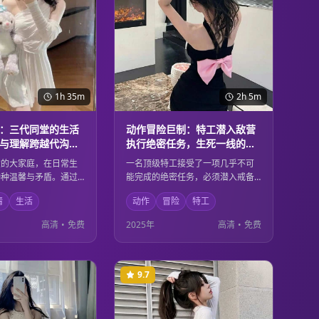
1h 35m
2h 5m
：三代同堂的生活
动作冒险巨制：特工潜入敌营
与理解跨越代沟的
执行绝密任务，生死一线的惊
险刺激
堂的大家庭，在日常生
一名顶级特工接受了一项几乎不可
种种温馨与矛盾。通过
能完成的绝密任务，必须潜入戒备
的视角，展现了家庭成
森严的敌方基地。在生死一线的危
情
生活
动作
冒险
特工
厚亲情，以及如何在理
险环境中，他凭借过人的智慧和精
化解代沟，共同面对生
湛的技能，与时间赛跑，完成这项
高清
•
免费
2025年
高清
•
免费
真实而感人的家庭故
关乎国家安全的重要任务。
9.7