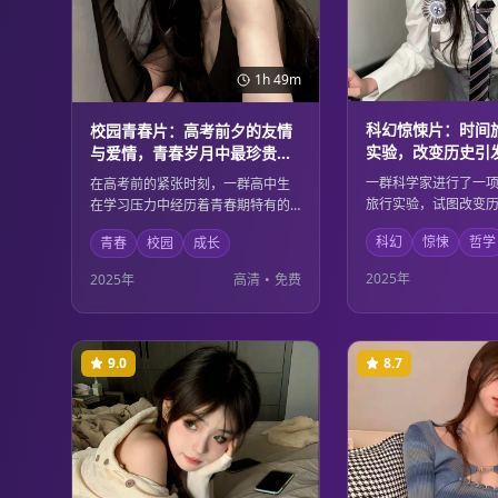
1h 49m
科幻惊悚片：时间
校园青春片：高考前夕的友情
实验，改变历史引
与爱情，青春岁月中最珍贵的
应与道德思辨
回忆与成长
一群科学家进行了一
在高考前的紧张时刻，一群高中生
旅行实验，试图改变
在学习压力中经历着青春期特有的
重要事件。然而，他
友情与爱情。他们在这个人生的重
科幻
惊悚
哲学
青春
校园
成长
了意想不到的蝴蝶效
要节点上，学会了珍惜友谊、理解
的历史轨迹都发生了
爱情，也在成长中明白了什么是真
2025年
2025年
高清
•
免费
样的后果，他们必须
正重要的东西。青春的美好与忧伤
的边界和道德责任。
在这里得到了完美的诠释。
9.0
8.7