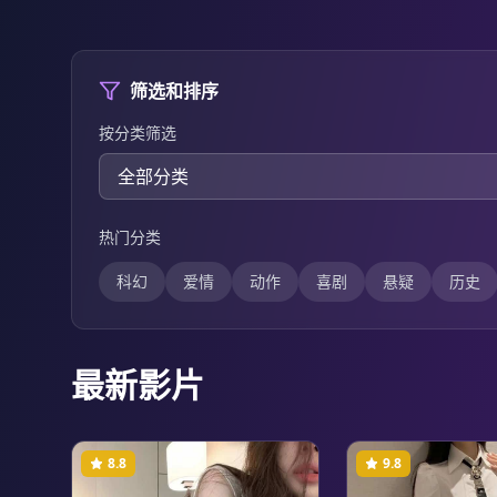
筛选和排序
按分类筛选
热门分类
科幻
爱情
动作
喜剧
悬疑
历史
最新影片
8.8
9.8