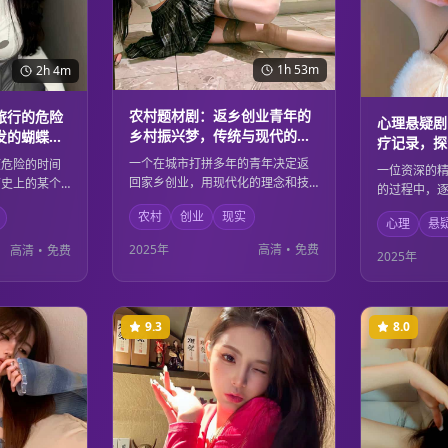
1h 53m
2h 4m
农村题材剧：返乡创业青年的
旅行的危险
心理悬疑剧
乡村振兴梦，传统与现代的完
发的蝴蝶效
疗记录，探
美融合
黑暗秘密
一个在城市打拼多年的青年决定返
项危险的时间
一位资深的
回家乡创业，用现代化的理念和技
历史上的某个
的过程中，
术改造传统农业。在这个过程中，
们的行为引发
人的心理阴
农村
创业
现实
他不仅实现了自己的创业梦想，也
应，整个世界
心理
悬
后都隐藏着
为家乡的乡村振兴做出了重要贡
改变。面对这
些秘密最终
2025年
高清
•
免费
高清
•
免费
2025年
献。传统文化与现代科技在这里得
思考科学探索
真相。人性
到了完美的融合。
这里得到了
9.3
8.0