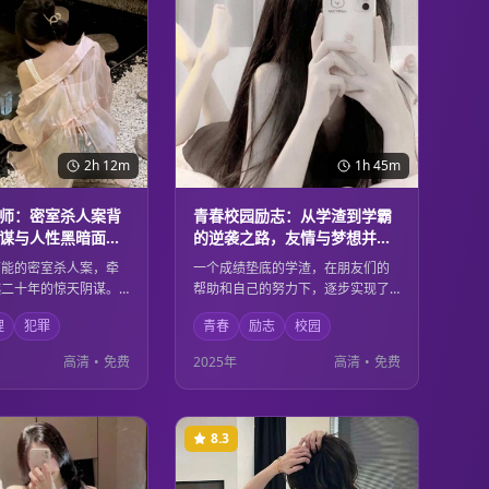
2h 12m
1h 45m
师：密室杀人案背
青春校园励志：从学渣到学霸
谋与人性黑暗面的
的逆袭之路，友情与梦想并肩
前行的成长故事
可能的密室杀人案，牵
一个成绩垫底的学渣，在朋友们的
越二十年的惊天阴谋。
帮助和自己的努力下，逐步实现了
过层层推理，逐步揭开
从学渣到学霸的华丽转身。这不仅
理
犯罪
青春
励志
校园
，却发现背后隐藏着更
是一个关于学习的故事，更是关于
性黑暗。每一个线索都
友情、梦想、坚持和成长的青春赞
高清
•
免费
2025年
高清
•
免费
到的结局，让观众直到
歌。每个人都能在其中找到自己青
无法猜透真相。
春岁月的影子。
8.3