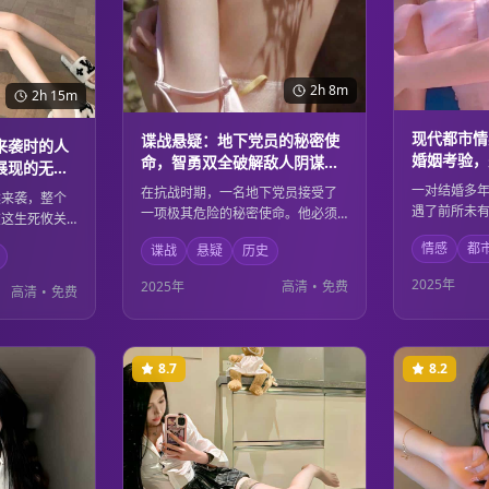
2h 8m
2h 15m
现代都市情
谍战悬疑：地下党员的秘密使
来袭时的人
婚姻考验，
命，智勇双全破解敌人阴谋的
展现的无私
视与修复
传奇故事
一对结婚多
在抗战时期，一名地下党员接受了
然来袭，整个
遇了前所未
一项极其危险的秘密使命。他必须
在这生死攸关
力、家庭责
潜伏在敌人内部，收集重要情报，
出了非凡的勇
情感
都
谍战
悬疑
历史
他们的婚姻
同时还要保护自己的身份不被发
援人员、医护
入的情感交
现。凭借过人的智慧和坚定的信
每个人都在用
2025年
2025年
高清
•
免费
高清
•
免费
终找到了重
念，他成功破解了敌人的阴谋，为
性的光辉。
法。
抗战胜利做出了重要贡献。
8.7
8.2