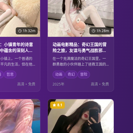
1h 32m
1h 28m
：小镇青年的诗意
动画电影精品：奇幻王国的冒
中蕴含的深刻人生
险之旅，友谊与勇气战胜邪恶
的童话故事
的小镇上，一个普通的
在一个充满魔法的奇幻王国里，一
似平凡的生活，但在他
群勇敢的小伙伴踏上了拯救王国的
里却充满了诗意和哲
冒险之旅。他们用友谊的力量和无
情
哲思
动画
奇幻
冒险
腻的镜头语言和深刻的
畏的勇气，战胜了邪恶势力，保护
展现了平凡生活中蕴含
了美好的家园。精美的动画制作和
高清
•
免费
2025年
高清
•
免费
感悟，让观众重新思考
温暖的故事内核，适合所有年龄段
。
的观众观看。
8.1