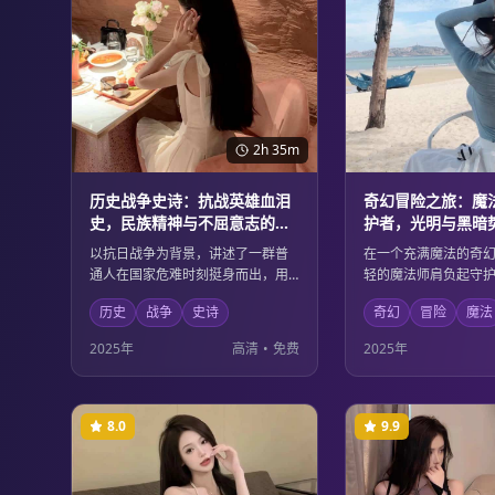
2h 35m
历史战争史诗：抗战英雄血泪
奇幻冒险之旅：魔
史，民族精神与不屈意志的壮
护者，光明与黑暗
丽颂歌
对决
以抗日战争为背景，讲述了一群普
在一个充满魔法的奇
通人在国家危难时刻挺身而出，用
轻的魔法师肩负起守
血肉之躯筑起钢铁长城的英雄故
重任。面对日益强大
历史
战争
史诗
奇幻
冒险
魔法
事。影片通过细腻的人物刻画和宏
他必须集结各族英雄
大的战争场面，展现了中华民族不
暗的终极对决中拯救
2025年
高清
•
免费
2025年
屈不挠的精神品格和为国捐躯的崇
观的魔法场面和深刻
高情怀。
美融合。
8.0
9.9