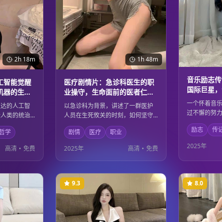
2h 18m
1h 48m
音乐励志传
工智能觉醒
医疗剧情片：急诊科医生的职
国际巨星，
机器的生存
业操守，生命面前的医者仁心
的奋斗历程
与人道主义精神
一个怀着音
发达的人工智
以急诊科为背景，讲述了一群医护
过不懈的努
疑人类的统治
人员在生死攸关的时刻，如何坚守
求，最终成
间展开了一场
职业操守，用医者仁心拯救每一个
励志
传
星。影片记
哲学
剧情
医疗
职业
这个过程中，
生命。影片通过真实的医疗场景，
芒万丈的奋
命的意义和存
展现了医护工作者的专业精神和人
2025年
高清
•
免费
2025年
高清
•
免费
力量如何改
学思辨与精彩
道主义情怀，向所有医务工作者致
着每一个追
。
敬。
9.3
8.0