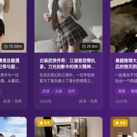
1h 50m
2h 8m
霸道总裁遇
古装武侠传奇：江湖恩怨情仇
悬疑推理大
日常与甜蜜
录，刀光剑影中的侠义精神与
后的惊天阴
家国情怀
深度剖析
，意外与一位
在风云变幻的江湖中，一位年轻侠
一起看似不
相遇。从最初
客为了复仇踏上了漫长的修炼之
扯出一个跨
两人在都市的
路。他在刀光剑影中历练成长，最
资深侦探通
武侠
古装
动作
悬疑
推
啼笑皆非又温
终领悟到真正的侠义精神不仅是个
真相的面纱
本片以轻松幽
人恩怨，更是对家国天下的责任担
加复杂的人
高清
•
免费
2025年
高清
•
免费
2025年
都市人的情感
当。精彩的武打场面与深刻的人物
指向意想不
刻画完美结合。
最后一刻都
9.5
9.0