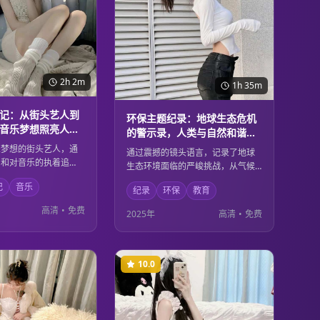
2h 2m
1h 35m
记：从街头艺人到
环保主题纪录：地球生态危机
音乐梦想照亮人生
的警示录，人类与自然和谐共
生的思考
乐梦想的街头艺人，通
通过震撼的镜头语言，记录了地球
力和对音乐的执着追
生态环境面临的严峻挑战，从气候
为了享誉国际的音乐巨
变化到物种灭绝，从海洋污染到森
记
音乐
录了他从默默无闻到光
纪录
环保
教育
林砍伐。影片不仅是对环境危机的
斗历程，展现了音乐的
警示，更是对人类与自然关系的深
高清
•
免费
2025年
高清
•
免费
变一个人的命运，激励
度思考，呼吁每个人都为保护地球
梦人。
家园贡献力量。
10.0