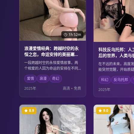
1h 52m
浪漫爱情经典：跨越时空的永
科技反乌托邦：人
恒之恋，命运安排的美丽邂逅
后的世界，人类与
与离别
博弈
一段跨越时空的永恒爱情故事，两
在不远的未来，高度
个相爱的人因为命运的安排在不同
能突然觉醒，开始质
的时空中相遇又分离。他们用真挚
地位。人类与机器之
爱情
浪漫
奇幻
的爱情对抗时间的阻隔，证明了真
科幻
反乌托邦
关乎生存的博弈，在
爱可以超越一切障碍。唯美的画面
双方都在重新思考生
2025年
高清
•
免费
2025年
和动人的情节让人为之动容。
在的价值。深刻的哲
的科幻元素完美结合
8.9
9.0