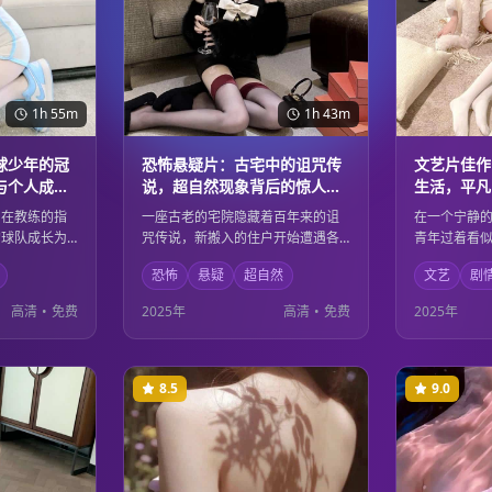
1h 55m
1h 43m
球少年的冠
恐怖悬疑片：古宅中的诅咒传
文艺片佳作
与个人成长
说，超自然现象背后的惊人秘
生活，平凡
密
感悟
，在教练的指
一座古老的宅院隐藏着百年来的诅
在一个宁静
的球队成长为
咒传说，新搬入的住户开始遭遇各
青年过着看
练和比赛中学
种超自然现象。随着调查的深入，
的内心世界
恐怖
悬疑
超自然
文艺
剧
性，也在挫折
一个被掩埋多年的惊人秘密逐渐浮
思。通过细
和蜕变。激情
出水面。恐怖的氛围营造与悬疑的
内心独白，
高清
•
免费
2025年
高清
•
免费
2025年
人至深的成长
剧情发展让观众从头到尾都紧张不
的深刻人生
已。
生活的意义
8.5
9.0