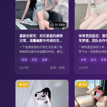
1h 38m
喜剧合家欢：欢乐家庭的搞笑
体育竞技励志：篮
日常，温馨幽默中传递的生活
军梦想，团队合作
哲理
的完美诠释
一个普通家庭的日常生活充满了各
一群热爱篮球的少年
种搞笑的意外和温馨的时刻。通过
导下从一支默默无闻
轻松幽默的故事情节，传递出深刻
冠军队伍。他们在训
喜剧
家庭
温馨
体育
励志
青春
的生活哲理，让观众在欢声笑语中
会了团队合作的重要
感受到家庭的温暖和生活的美好。
中实现了个人的成长
2025年
高清
•
免费
2025年
适合全家人一起观看的温馨喜剧。
四射的篮球场面与感
故事完美结合。
8.7
9.6