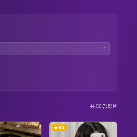
共
50
部影片
9.3