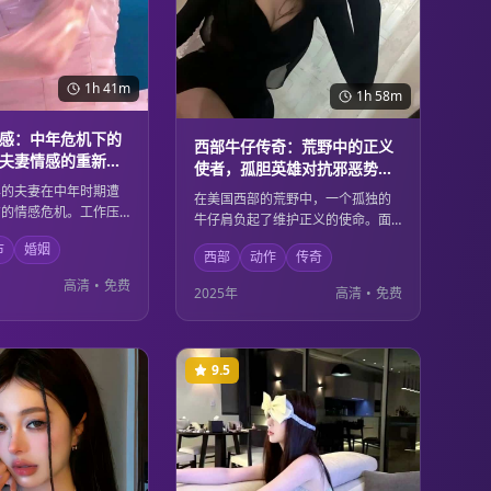
1h 41m
1h 58m
感：中年危机下的
西部牛仔传奇：荒野中的正义
夫妻情感的重新审
使者，孤胆英雄对抗邪恶势力
的经典故事
年的夫妻在中年时期遭
在美国西部的荒野中，一个孤独的
有的情感危机。工作压
牛仔肩负起了维护正义的使命。面
任、个人理想的冲突让
对强大的邪恶势力，他凭借精湛的
市
婚姻
面临严峻考验。通过深
西部
动作
传奇
枪法和坚定的信念，保护着无辜的
流和相互理解，他们最
民众。这是一个关于勇气、正义和
高清
•
免费
2025年
高清
•
免费
新点燃爱情火花的方
牺牲的经典西部传奇故事。
9.5