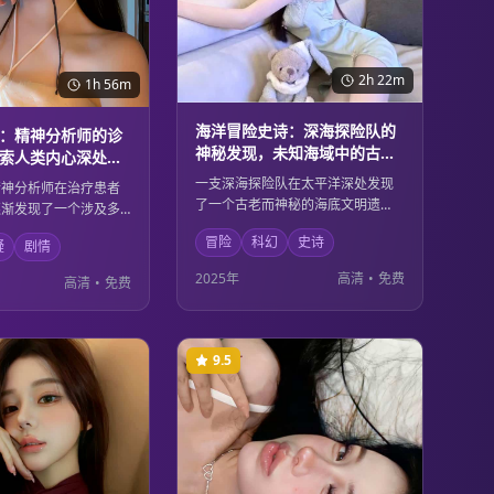
2h 22m
1h 56m
海洋冒险史诗：深海探险队的
：精神分析师的诊
神秘发现，未知海域中的古老
索人类内心深处的
文明与现代科技
一支深海探险队在太平洋深处发现
精神分析师在治疗患者
了一个古老而神秘的海底文明遗
逐渐发现了一个涉及多
迹。这个发现不仅改写了人类历
谋。每个患者的症状背
冒险
科幻
史诗
史，也引发了关于古代文明与现代
疑
剧情
不为人知的秘密，而这
科技关系的思考。在探索的过程
指向了一个令人震惊的
2025年
高清
•
免费
高清
•
免费
中，队员们面临着来自深海的未知
的复杂和内心的黑暗在
危险和道德选择。
深刻的探讨。
9.5