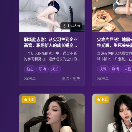
1h 46m
职场励志剧：从实习生到企业
灾难片巨制：地震
高管，职场新人的成长蜕变与
性光辉，生死关头
人生智慧
大爱
一个初入职场的实习生，通过不断
当毁灭性的大地震突
的学习和努力，逐步成长为企业的
城市陷入一片混乱。
高级管理人员。在这个过程中，她
的时刻，普通人展现
励志
职场
成长
灾难
剧情
人性
不仅掌握了专业技能，更重要的是
气和无私的大爱。救
学会了如何在复杂的职场环境中保
工作者、普通市民，
2025年
高清
•
免费
2025年
持初心，积累了宝贵的人生智慧。
自己的方式诠释着人
8.6
9.2