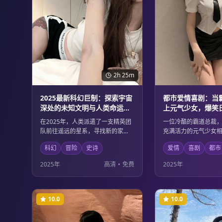
2h 25m
2025最新科幻巨制：探索宇宙
都市爱情喜剧：当
深处的未知文明与人类命运的
上元气少女，爆笑
史诗级冒险
邂逅的浪漫故事
在2025年，人类派遣了一支精英团
一位冷酷的霸道总裁
队前往遥远的星系，寻找新的家
充满活力的元气少女
园。他们遭遇了前所未见的智能生
的误解到日渐生情，
科幻
冒险
史诗
爱情
喜剧
都市
命形式，并卷入了一场关乎宇宙存
喧嚣中上演了一幕幕
亡的宏大冲突。这部影片不仅有震
馨感人的爱情故事。
2025年
高清
•
免费
2025年
撼的视觉效果，更深入探讨了科技
默的方式展现了现代
伦理与人性光辉的边界。
困境与成长。
10.0
10.0