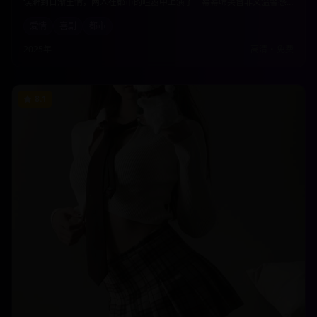
误解到日渐生情，两人在都市的喧嚣中上演了一幕幕啼笑皆非又温馨感
人的爱情故事。本片以轻松幽默的方式展现了现代都市人的情感困境与
爱情
喜剧
都市
成长。
2025年
高清
•
免费
8.1