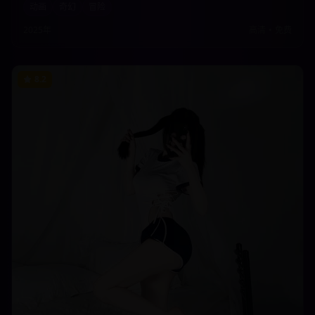
动画
奇幻
冒险
观看。
2025年
高清
•
免费
8.2