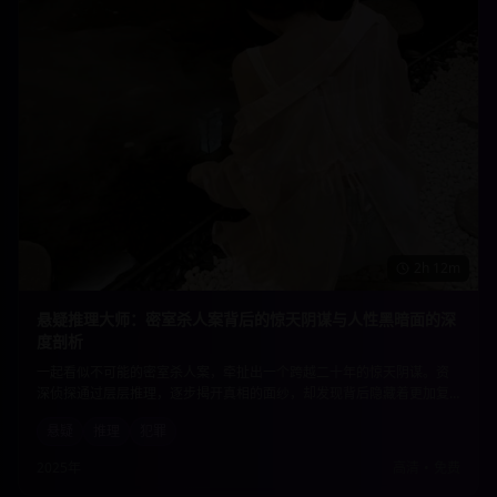
2h 12m
悬疑推理大师：密室杀人案背后的惊天阴谋与人性黑暗面的深
度剖析
一起看似不可能的密室杀人案，牵扯出一个跨越二十年的惊天阴谋。资
深侦探通过层层推理，逐步揭开真相的面纱，却发现背后隐藏着更加复
杂的人性黑暗。每一个线索都指向意想不到的结局，让观众直到最后一
悬疑
推理
犯罪
刻都无法猜透真相。
2025年
高清
•
免费