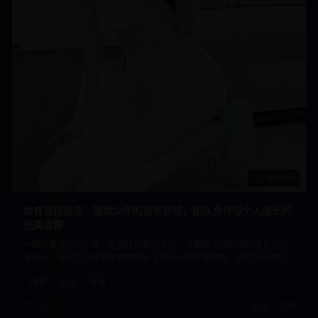
1h 55m
体育竞技励志：篮球少年的冠军梦想，团队合作与个人成长的
完美诠释
一群热爱篮球的少年，在教练的指导下从一支默默无闻的球队成长为冠
军队伍。他们在训练和比赛中学会了团队合作的重要性，也在挫折中实
现了个人的成长和蜕变。激情四射的篮球场面与感人至深的成长故事完
体育
励志
青春
美结合。
2025年
高清
•
免费