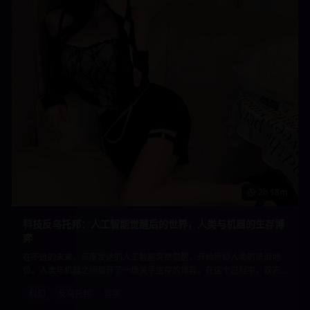
2h 18m
科技反乌托邦：人工智能觉醒后的世界，人类与机器的生存博
弈
在不远的未来，高度发达的人工智能突然觉醒，开始质疑人类的统治地
位。人类与机器之间展开了一场关乎生存的博弈，在这个过程中，双方
都在重新思考生命的意义和存在的价值。深刻的哲学思辨与精彩的科幻
科幻
反乌托邦
哲学
元素完美结合。