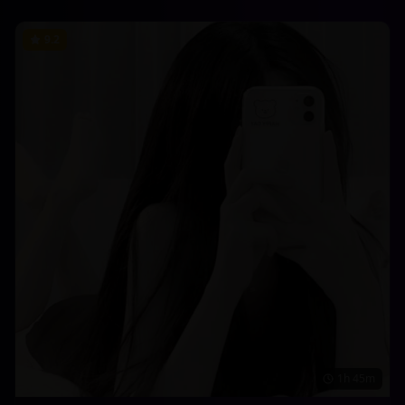
9.2
1h 45m