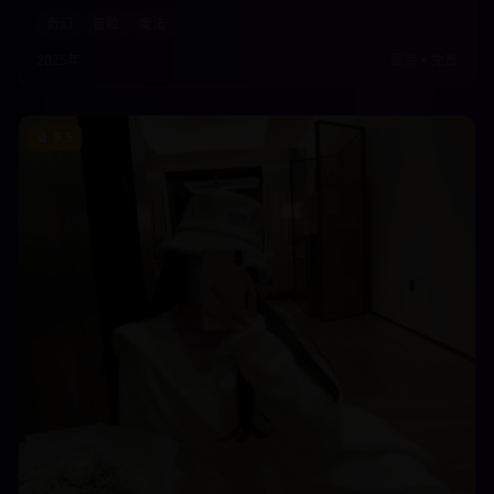
终极对决中拯救整个世界。壮观的魔法场面和深刻的善恶主题完美融
奇幻
冒险
魔法
合。
2025年
高清
•
免费
9.5