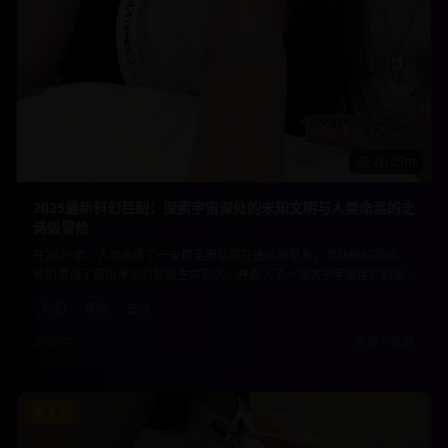
2h 25m
2025最新科幻巨制：探索宇宙深处的未知文明与人类命运的史
诗级冒险
在2025年，人类派遣了一支精英团队前往遥远的星系，寻找新的家园。
他们遭遇了前所未见的智能生命形式，并卷入了一场关乎宇宙存亡的宏
大冲突。这部影片不仅有震撼的视觉效果，更深入探讨了科技伦理与人
科幻
冒险
史诗
性光辉的边界。
2025年
高清
•
免费
9.5