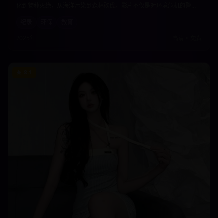
化到物种灭绝，从海洋污染到森林砍伐。影片不仅是对环境危机的警
示，更是对人类与自然关系的深度思考，呼吁每个人都为保护地球家园
纪录
环保
教育
贡献力量。
2025年
高清
•
免费
8.1