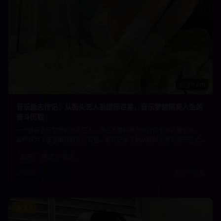
2h 2m
音乐励志传记：从街头艺人到国际巨星，音乐梦想照亮人生的
奋斗历程
一个怀着音乐梦想的街头艺人，通过不懈的努力和对音乐的执着追求，
最终成为了享誉国际的音乐巨星。影片记录了他从默默无闻到光芒万丈
的奋斗历程，展现了音乐的力量如何改变一个人的命运，激励着每一个
励志
传记
音乐
追梦人。
2025年
高清
•
免费
8.4