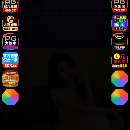
刺激
一名顶级特工接受了一项几乎不可能完成的绝密任务，必须潜入戒备森
严的敌方基地。在生死一线的危险环境中，他凭借过人的智慧和精湛的
技能，与时间赛跑，完成这项关乎国家安全的重要任务。
动作
冒险
特工
2025年
高清
•
免费
9.2