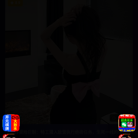
8.9
2h 5m
动作冒险巨制：特工潜入敌营执行绝密任务，生死一线的惊险