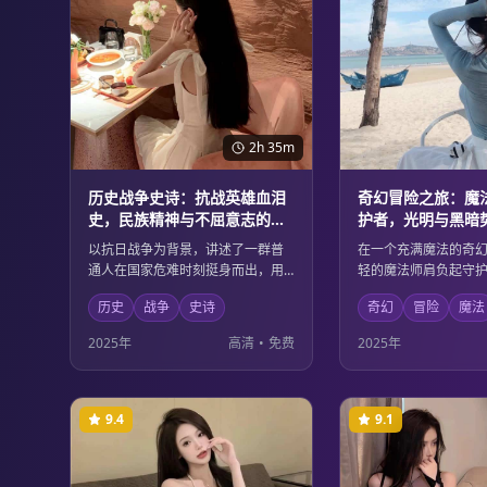
2h 35m
历史战争史诗：抗战英雄血泪
奇幻冒险之旅：魔
史，民族精神与不屈意志的壮
护者，光明与黑暗
丽颂歌
对决
以抗日战争为背景，讲述了一群普
在一个充满魔法的奇
通人在国家危难时刻挺身而出，用
轻的魔法师肩负起守
血肉之躯筑起钢铁长城的英雄故
重任。面对日益强大
历史
战争
史诗
奇幻
冒险
魔法
事。影片通过细腻的人物刻画和宏
他必须集结各族英雄
大的战争场面，展现了中华民族不
暗的终极对决中拯救
2025年
高清
•
免费
2025年
屈不挠的精神品格和为国捐躯的崇
观的魔法场面和深刻
高情怀。
美融合。
9.4
9.1