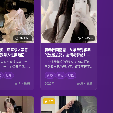
2h 12m
1h 45m
师：密室杀人案背
青春校园励志：从学渣到学霸
谋与人性黑暗面的
的逆袭之路，友情与梦想并肩
前行的成长故事
可能的密室杀人案，牵
一个成绩垫底的学渣，在朋友们的
越二十年的惊天阴谋。
帮助和自己的努力下，逐步实现了
过层层推理，逐步揭开
从学渣到学霸的华丽转身。这不仅
理
犯罪
青春
励志
校园
，却发现背后隐藏着更
是一个关于学习的故事，更是关于
性黑暗。每一个线索都
友情、梦想、坚持和成长的青春赞
高清
•
免费
2025年
高清
•
免费
到的结局，让观众直到
歌。每个人都能在其中找到自己青
无法猜透真相。
春岁月的影子。
8.2