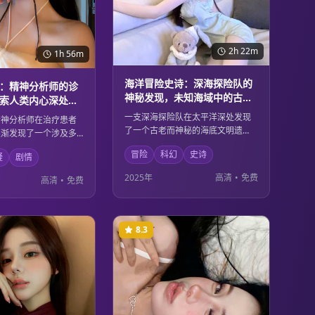
2h 22m
1h 56m
海洋冒险史诗：深海探险队的
：精神分析师的诊
神秘发现，未知海域中的古老
索人类内心深处的
文明与现代科技
一支深海探险队在太平洋深处发现
精神分析师在治疗患者
了一个古老而神秘的海底文明遗
逐渐发现了一个涉及多
迹。这个发现不仅改写了人类历
谋。每个患者的症状背
冒险
科幻
史诗
史，也引发了关于古代文明与现代
疑
剧情
不为人知的秘密，而这
科技关系的思考。在探索的过程
指向了一个令人震惊的
2025年
高清
•
免费
高清
•
免费
中，队员们面临着来自深海的未知
的复杂和内心的黑暗在
危险和道德选择。
深刻的探讨。
8.3