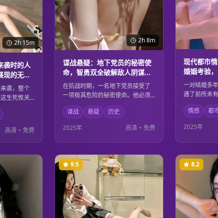
2h 8m
2h 15m
现代都市情
谍战悬疑：地下党员的秘密使
来袭时的人
婚姻考验，
命，智勇双全破解敌人阴谋的
展现的无私
视与修复
传奇故事
一对结婚多
在抗战时期，一名地下党员接受了
然来袭，整个
遇了前所未
一项极其危险的秘密使命。他必须
在这生死攸关
力、家庭责
潜伏在敌人内部，收集重要情报，
出了非凡的勇
情感
都
谍战
悬疑
历史
他们的婚姻
同时还要保护自己的身份不被发
援人员、医护
入的情感交
现。凭借过人的智慧和坚定的信
每个人都在用
2025年
2025年
高清
•
免费
高清
•
免费
终找到了重
念，他成功破解了敌人的阴谋，为
性的光辉。
法。
抗战胜利做出了重要贡献。
9.5
8.2