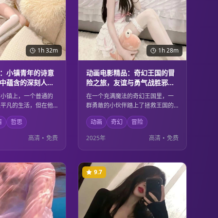
1h 32m
1h 28m
：小镇青年的诗意
动画电影精品：奇幻王国的冒
中蕴含的深刻人生
险之旅，友谊与勇气战胜邪恶
的童话故事
的小镇上，一个普通的
在一个充满魔法的奇幻王国里，一
似平凡的生活，但在他
群勇敢的小伙伴踏上了拯救王国的
里却充满了诗意和哲
冒险之旅。他们用友谊的力量和无
情
哲思
动画
奇幻
冒险
腻的镜头语言和深刻的
畏的勇气，战胜了邪恶势力，保护
展现了平凡生活中蕴含
了美好的家园。精美的动画制作和
高清
•
免费
2025年
高清
•
免费
感悟，让观众重新思考
温暖的故事内核，适合所有年龄段
。
的观众观看。
9.7