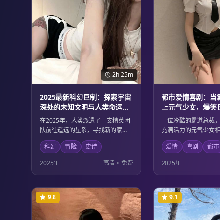
2h 25m
2025最新科幻巨制：探索宇宙
都市爱情喜剧：当
深处的未知文明与人类命运的
上元气少女，爆笑
史诗级冒险
邂逅的浪漫故事
在2025年，人类派遣了一支精英团
一位冷酷的霸道总裁
队前往遥远的星系，寻找新的家
充满活力的元气少女
园。他们遭遇了前所未见的智能生
的误解到日渐生情，
科幻
冒险
史诗
爱情
喜剧
都市
命形式，并卷入了一场关乎宇宙存
喧嚣中上演了一幕幕
亡的宏大冲突。这部影片不仅有震
馨感人的爱情故事。
2025年
高清
•
免费
2025年
撼的视觉效果，更深入探讨了科技
默的方式展现了现代
伦理与人性光辉的边界。
困境与成长。
9.8
9.1