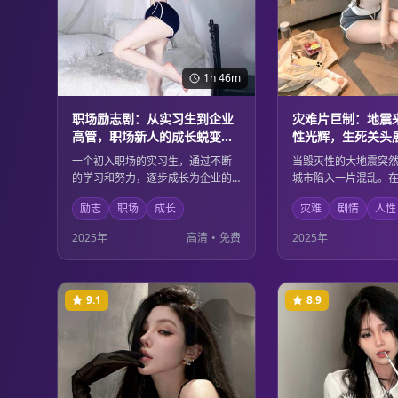
1h 46m
职场励志剧：从实习生到企业
灾难片巨制：地震
高管，职场新人的成长蜕变与
性光辉，生死关头
人生智慧
大爱
一个初入职场的实习生，通过不断
当毁灭性的大地震突
的学习和努力，逐步成长为企业的
城市陷入一片混乱。
高级管理人员。在这个过程中，她
的时刻，普通人展现
励志
职场
成长
灾难
剧情
人性
不仅掌握了专业技能，更重要的是
气和无私的大爱。救
学会了如何在复杂的职场环境中保
工作者、普通市民，
2025年
高清
•
免费
2025年
持初心，积累了宝贵的人生智慧。
自己的方式诠释着人
9.1
8.9