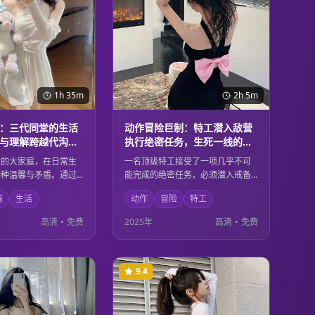
1h 35m
2h 5m
：三代同堂的生活
动作冒险巨制：特工潜入敌营
与理解跨越代沟的
执行绝密任务，生死一线的惊
险刺激
堂的大家庭，在日常生
一名顶级特工接受了一项几乎不可
种种温馨与矛盾。通过
能完成的绝密任务，必须潜入戒备
的视角，展现了家庭成
森严的敌方基地。在生死一线的危
情
生活
动作
冒险
特工
厚亲情，以及如何在理
险环境中，他凭借过人的智慧和精
化解代沟，共同面对生
湛的技能，与时间赛跑，完成这项
高清
•
免费
2025年
高清
•
免费
真实而感人的家庭故
关乎国家安全的重要任务。
9.4