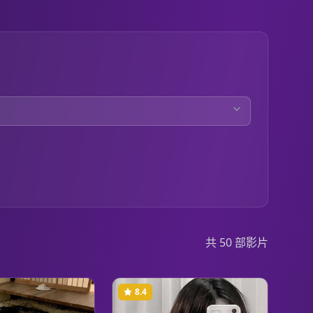
共
50
部影片
8.4