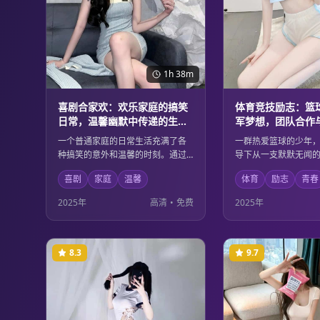
1h 38m
喜剧合家欢：欢乐家庭的搞笑
体育竞技励志：篮
日常，温馨幽默中传递的生活
军梦想，团队合作
哲理
的完美诠释
一个普通家庭的日常生活充满了各
一群热爱篮球的少年
种搞笑的意外和温馨的时刻。通过
导下从一支默默无闻
轻松幽默的故事情节，传递出深刻
冠军队伍。他们在训
喜剧
家庭
温馨
体育
励志
青春
的生活哲理，让观众在欢声笑语中
会了团队合作的重要
感受到家庭的温暖和生活的美好。
中实现了个人的成长
2025年
高清
•
免费
2025年
适合全家人一起观看的温馨喜剧。
四射的篮球场面与感
故事完美结合。
8.3
9.7