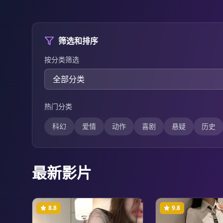
筛选和排序
按分类筛选
热门分类
科幻
爱情
动作
喜剧
悬疑
历史
最新影片
8.8
9.8