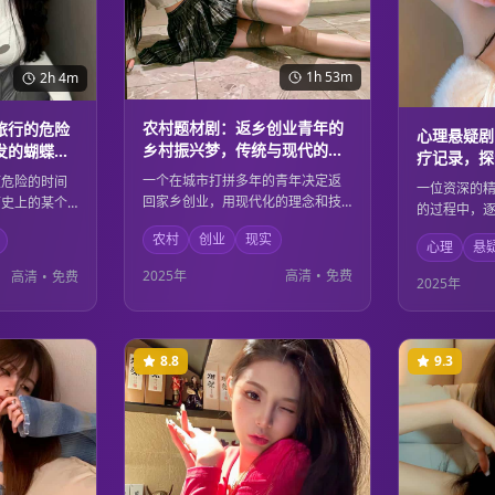
1h 53m
2h 4m
农村题材剧：返乡创业青年的
旅行的危险
心理悬疑剧
乡村振兴梦，传统与现代的完
发的蝴蝶效
疗记录，探
美融合
黑暗秘密
一个在城市打拼多年的青年决定返
项危险的时间
一位资深的
回家乡创业，用现代化的理念和技
历史上的某个
的过程中，
术改造传统农业。在这个过程中，
们的行为引发
人的心理阴
农村
创业
现实
他不仅实现了自己的创业梦想，也
应，整个世界
心理
悬
后都隐藏着
为家乡的乡村振兴做出了重要贡
改变。面对这
些秘密最终
2025年
高清
•
免费
高清
•
免费
2025年
献。传统文化与现代科技在这里得
思考科学探索
真相。人性
到了完美的融合。
这里得到了
8.8
9.3