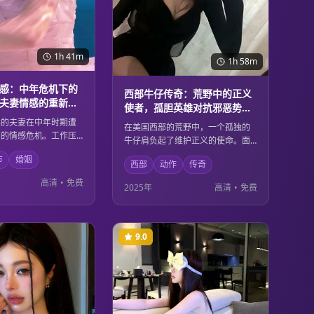
1h 41m
1h 58m
感：中年危机下的
西部牛仔传奇：荒野中的正义
夫妻情感的重新审
使者，孤胆英雄对抗邪恶势力
的经典故事
年的夫妻在中年时期遭
在美国西部的荒野中，一个孤独的
有的情感危机。工作压
牛仔肩负起了维护正义的使命。面
任、个人理想的冲突让
对强大的邪恶势力，他凭借精湛的
市
婚姻
面临严峻考验。通过深
西部
动作
传奇
枪法和坚定的信念，保护着无辜的
流和相互理解，他们最
民众。这是一个关于勇气、正义和
高清
•
免费
2025年
高清
•
免费
新点燃爱情火花的方
牺牲的经典西部传奇故事。
9.0