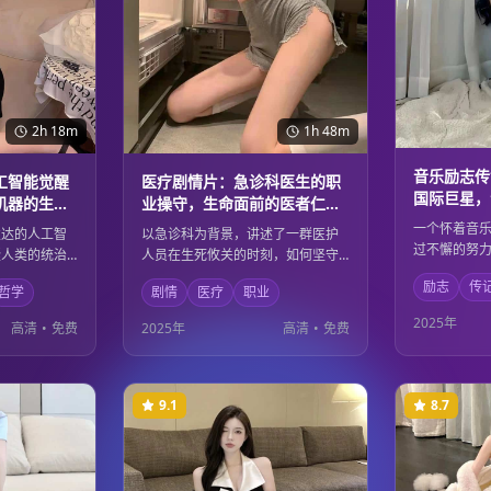
2h 18m
1h 48m
音乐励志传
工智能觉醒
医疗剧情片：急诊科医生的职
国际巨星，
机器的生存
业操守，生命面前的医者仁心
的奋斗历程
与人道主义精神
一个怀着音
发达的人工智
以急诊科为背景，讲述了一群医护
过不懈的努
疑人类的统治
人员在生死攸关的时刻，如何坚守
求，最终成
间展开了一场
职业操守，用医者仁心拯救每一个
励志
传
星。影片记
哲学
剧情
医疗
职业
这个过程中，
生命。影片通过真实的医疗场景，
芒万丈的奋
命的意义和存
展现了医护工作者的专业精神和人
2025年
高清
•
免费
2025年
高清
•
免费
力量如何改
学思辨与精彩
道主义情怀，向所有医务工作者致
着每一个追
。
敬。
9.1
8.7