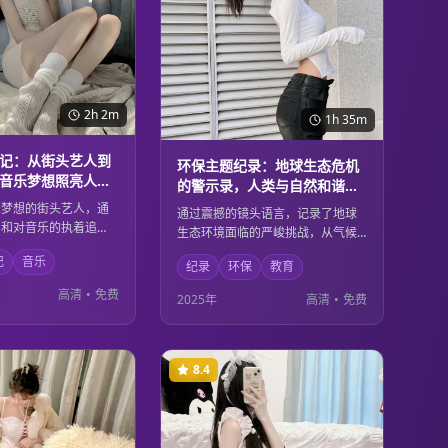
2h 2m
1h 35m
记：从街头艺人到
环保主题纪录：地球生态危机
音乐梦想照亮人生
的警示录，人类与自然和谐共
生的思考
乐梦想的街头艺人，通
通过震撼的镜头语言，记录了地球
力和对音乐的执着追
生态环境面临的严峻挑战，从气候
为了享誉国际的音乐巨
变化到物种灭绝，从海洋污染到森
记
音乐
录了他从默默无闻到光
纪录
环保
教育
林砍伐。影片不仅是对环境危机的
斗历程，展现了音乐的
警示，更是对人类与自然关系的深
高清
•
免费
2025年
高清
•
免费
变一个人的命运，激励
度思考，呼吁每个人都为保护地球
梦人。
家园贡献力量。
8.4