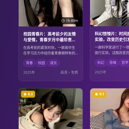
1h 49m
科幻惊悚片：时间
校园青春片：高考前夕的友情
实验，改变历史引
与爱情，青春岁月中最珍贵的
应与道德思辨
回忆与成长
一群科学家进行了一
在高考前的紧张时刻，一群高中生
旅行实验，试图改变
在学习压力中经历着青春期特有的
重要事件。然而，他
友情与爱情。他们在这个人生的重
科幻
惊悚
哲学
青春
校园
成长
了意想不到的蝴蝶效
要节点上，学会了珍惜友谊、理解
的历史轨迹都发生了
爱情，也在成长中明白了什么是真
2025年
2025年
高清
•
免费
样的后果，他们必须
正重要的东西。青春的美好与忧伤
的边界和道德责任。
在这里得到了完美的诠释。
8.3
9.1