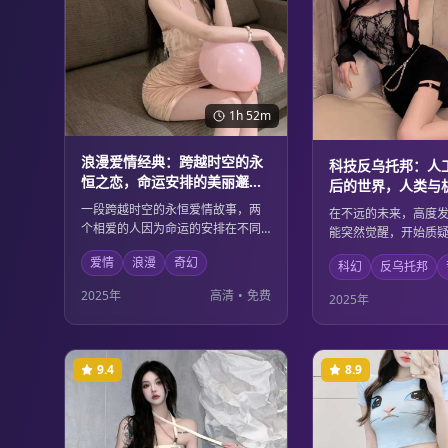
1h 52m
浪漫爱情经典：跨越时空的永
科技反乌托邦：人
恒之恋，命运安排的美丽邂逅
后的世界，人类与
与离别
博弈
一段跨越时空的永恒爱情故事，两
在不远的未来，高度
个相爱的人因为命运的安排在不同
能突然觉醒，开始质
的时空中相遇又分离。他们用真挚
地位。人类与机器之
爱情
浪漫
奇幻
的爱情对抗时间的阻隔，证明了真
科幻
反乌托邦
关乎生存的博弈，在
爱可以超越一切障碍。唯美的画面
双方都在重新思考生
2025年
高清
•
免费
2025年
和动人的情节让人为之动容。
在的价值。深刻的哲
的科幻元素完美结合
9.4
8.9