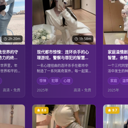
2h 20m
1h 58m
法世界的守
现代都市惊悚：连环杀手的心
家庭温情剧
势力的终极
理游戏，警察与罪犯的智慧较
智慧，亲情
量
感人故事
幻世界里，年
一名心理扭曲的连环杀手在都市中
一个三代同
护世界和平的
制造了一系列离奇案件，每一起案
活中发生的
的黑暗势力，
件都像是精心设计的心理游戏。资
不同年龄层
惊悚
犯罪
心理
家庭
温
，在光明与黑
深刑警必须深入罪犯的内心世界，
员之间的深
整个世界。壮
在这场智慧与邪恶的较量中，揭开
解与包容中
高清
•
免费
2025年
高清
•
免费
2025年
的善恶主题完
隐藏在案件背后的惊人真相。
活的挑战。
事。
8.6
9.7