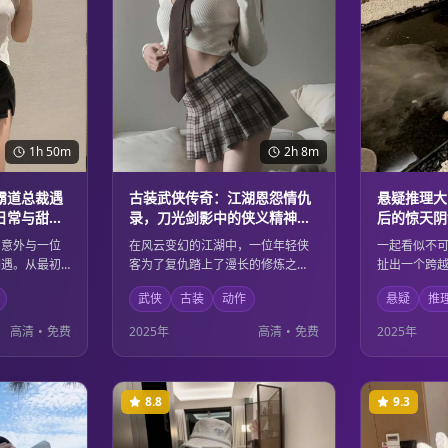
1h 50m
2h 8m
霸道总裁遇
古装武侠传奇：江湖恩怨情仇
悬疑推理大
日常与甜蜜
录，刀光剑影中的侠义精神与
后的惊天阴
家国情怀
深度剖析
，意外与一位
在风云变幻的江湖中，一位年轻侠
一起看似不
相遇。从最初
客为了复仇踏上了漫长的修炼之
扯出一个跨
两人在都市的
路。他在刀光剑影中历练成长，最
资深侦探通
武侠
古装
动作
悬疑
推
啼笑皆非又温
终领悟到真正的侠义精神不仅是个
真相的面纱
本片以轻松幽
人恩怨，更是对家国天下的责任担
加复杂的人
高清
•
免费
2025年
高清
•
免费
2025年
都市人的情感
当。精彩的武打场面与深刻的人物
指向意想不
刻画完美结合。
最后一刻都
8.8
9.3