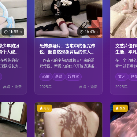
1h 55m
1h 43m
球少年的冠
恐怖悬疑片：古宅中的诅咒传
文艺片佳作
与个人成长
说，超自然现象背后的惊人秘
生活，平凡
密
感悟
，在教练的指
一座古老的宅院隐藏着百年来的诅
在一个宁静
的球队成长为
咒传说，新搬入的住户开始遭遇各
青年过着看
练和比赛中学
种超自然现象。随着调查的深入，
的内心世界
恐怖
悬疑
超自然
文艺
剧
性，也在挫折
一个被掩埋多年的惊人秘密逐渐浮
思。通过细
和蜕变。激情
出水面。恐怖的氛围营造与悬疑的
内心独白，
高清
•
免费
2025年
高清
•
免费
2025年
人至深的成长
剧情发展让观众从头到尾都紧张不
的深刻人生
已。
生活的意义
8.8
9.9